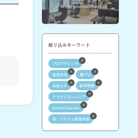
絞り込みキーワード
プログラミング
会社生活
競プロ
お知らせ
新卒研修
クラウドエンジニア
AdventCalendar
旧：システム統括本部