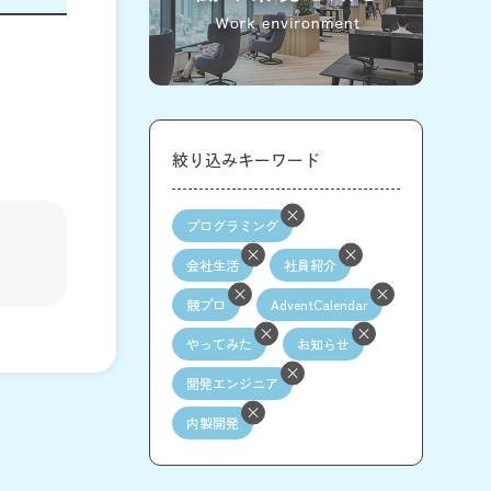
絞り込みキーワード
プログラミング
会社生活
社員紹介
競プロ
AdventCalendar
やってみた
お知らせ
開発エンジニア
内製開発