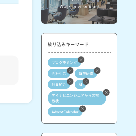
絞り込みキーワード
プログラミング
会社生活
新卒研修
社員紹介
AI
マイナビエンジニアからの挑
戦状
AdventCalendar