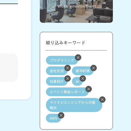
絞り込みキーワード
プログラミング
会社生活
新卒研修
社員紹介
AI
イベント参加レポート
マイナビエンジニアからの挑
戦状
AWS