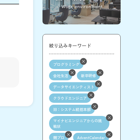
絞り込みキーワード
プログラミング
会社生活
新卒研修
データサイエンティスト
クラウドエンジニア
旧：システム統括本部
マイナビエンジニアからの挑
戦状
競プロ
AdventCalendar