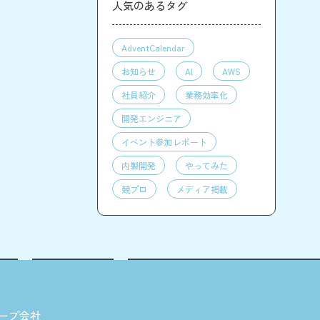
人気のあるタグ
AdventCalendar
お知らせ
AI
AWS
社員紹介
業務効率化
開発エンジニア
イベント参加レポート
内製開発
やってみた
競プロ
メディア掲載
ープ会社