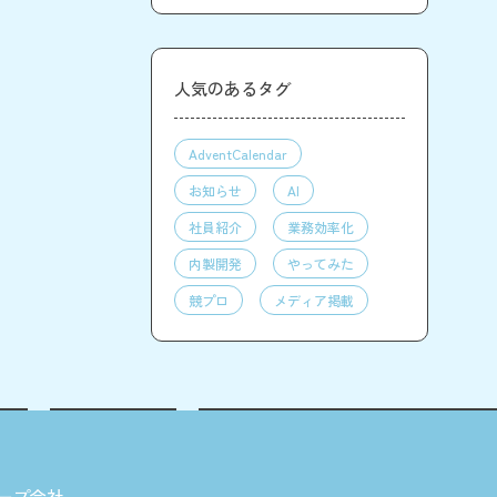
人気のあるタグ
AdventCalendar
お知らせ
AI
社員紹介
業務効率化
内製開発
やってみた
競プロ
メディア掲載
ープ会社