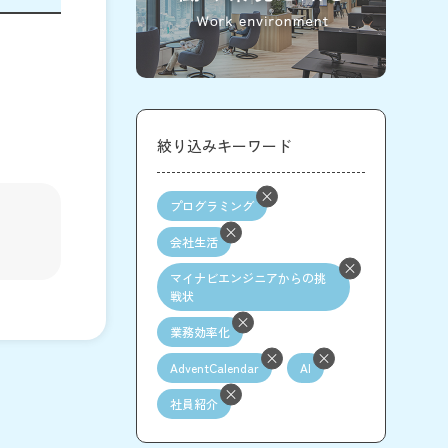
絞り込みキーワード
プログラミング
会社生活
マイナビエンジニアからの挑
戦状
業務効率化
AdventCalendar
AI
社員紹介