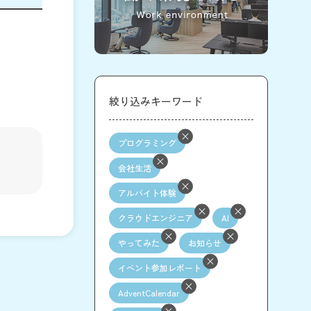
絞り込みキーワード
プログラミング
会社生活
アルバイト体験
クラウドエンジニア
AI
やってみた
お知らせ
イベント参加レポート
AdventCalendar