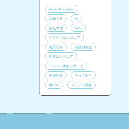
AdventCalendar
お知らせ
AI
会社生活
AWS
クラウドエンジニア
社員紹介
業務効率化
開発エンジニア
イベント参加レポート
内製開発
やってみた
競プロ
メディア掲載