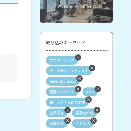
絞り込みキーワード
プログラミング
データサイエンティスト
AdventCalendar
開発エンジニア
AWS
旧：システム統括本部
社員紹介
業務効率化
お知らせ
会社生活