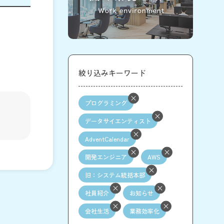
絞り込みキーワード
プログラミング
データサイエンティスト
AdventCalendar
開発エンジニア
AWS
旧：システム統括本部
社員紹介
お知らせ
会社生活
業務効率化