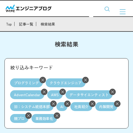
Top
記事一覧
検索結果
検索結果
絞り込みキーワード
プログラミング
クラウドエンジニア
AdventCalendar
AWS
データサイエンティスト
旧：システム統括本部
AI
社員紹介
内製開発
競プロ
業務効率化