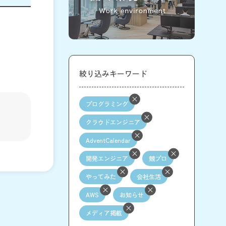
絞り込みキーワード
プログラミング
クラウドエンジニア
AdventCalendar
開発エンジニア
競プロ
やってみた
会社生活
AWS
お知らせ
メディア掲載