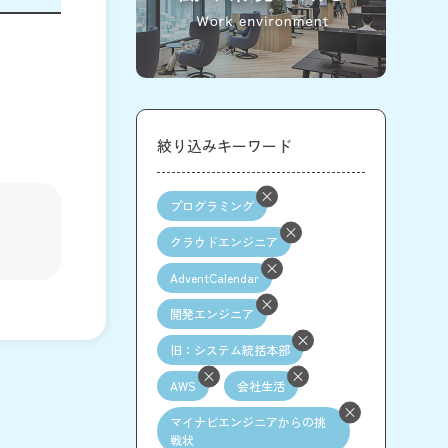
絞り込みキーワード
プログラミング
クラウドエンジニア
AdventCalendar
開発エンジニア
旧：システム統括本部
AWS
会社生活
マイナビエンジニアからの挑
戦状