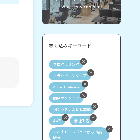
絞り込みキーワード
プログラミング
クラウドエンジニア
AdventCalendar
開発エンジニア
旧：システム統括本部
AWS
会社生活
マイナビエンジニアからの挑
戦状