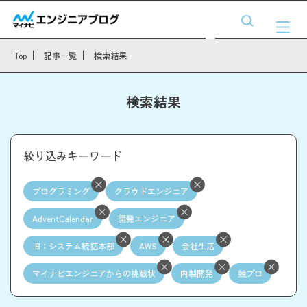
Top
記事一覧
検索結果
検索結果
絞り込みキーワード
プログラミング
クラウドエンジニア
AdventCalendar
開発エンジニア
旧：システム統括本部
AWS
会社生活
マイナビエンジニアからの挑戦状
内製開発
競プロ