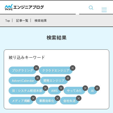
Top
記事一覧
検索結果
検索結果
絞り込みキーワード
プログラミング
クラウドエンジニア
AdventCalendar
開発エンジニア
旧：システム統括本部
AWS
やってみた
AI
メディア掲載
業務効率化
会社生活