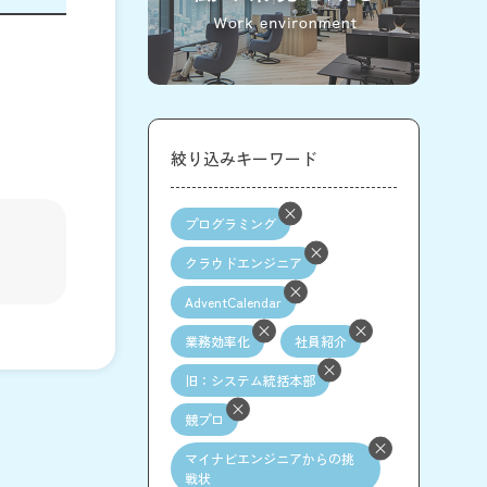
絞り込みキーワード
プログラミング
クラウドエンジニア
AdventCalendar
業務効率化
社員紹介
旧：システム統括本部
競プロ
マイナビエンジニアからの挑
戦状