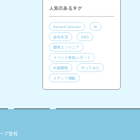
人気のあるタグ
AdventCalendar
AI
会社生活
AWS
開発エンジニア
イベント参加レポート
内製開発
やってみた
メディア掲載
ープ会社