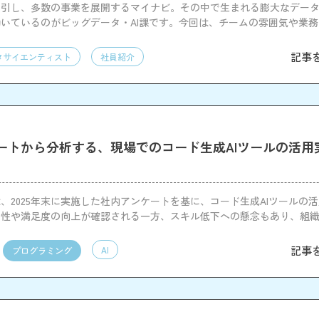
ん引し、多数の事業を展開するマイナビ。その中で生まれる膨大なデー
いているのがビッグデータ・AI課です。今回は、チームの雰囲気や業
び課員を交えて赤裸々に語ってもらいました。
記事
タサイエンティスト
社員紹介
トから分析する、現場でのコード生成AIツールの活用実態 
、2025年末に実施した社内アンケートを基に、コード生成AIツールの
産性や満足度の向上が確認される一方、スキル低下への懸念もあり、組
要性が明らかになりました。
記事
AI
プログラミング