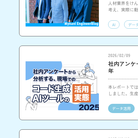
人材業界をけ
考え、実際に動
を、課長およ
AI
デー
2026/02/09
社内アンケー
年
本レポートでは
しました。生
イン整備の重
データ活用