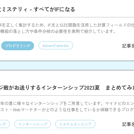
 IF文ミステリィ - すべてがIFになる
で割引率を正しく集計するため、IF文とSIZE関数を活用した計算フィールド
計機能の落とし穴や条件分岐の必要性を実例で紹介しています。
記事
AdventCalendar
プログラミング
ジ戦がお送りするインターンシップ2023夏 まとめてみ
23年の夏に様々なインターンシップをご用意しています。マイナビのエ
スト・Webマーケターがどのような仕事をしているか体験できるプロ
記事
ング
インターンシップ
システムエンジニア