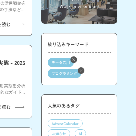
タの活用戦略を
務の手法など
を読む
絞り込みキーワード
- 2025
データ活用
プログラミング
活用実態を分析
織的なガイドラ
人気のあるタグ
を読む
AdventCalendar
お知らせ
AI