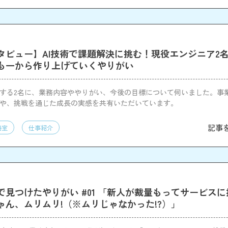
タビュー】AI技術で課題解決に挑む！現役エンジニア2
も一から作り上げていくやりがい
躍する2名に、業務内容ややりがい、今後の目標について伺いました。事
力や、挑戦を通じた成長の実感を共有いただいています。
記事
略室
仕事紹介
で見つけたやりがい #01 「新人が裁量もってサービス
ゃん、ムリムリ!（※ムリじゃなかった!?）」