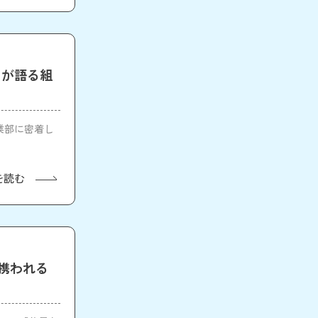
名が語る組
業部に密着し
を読む
に携われる