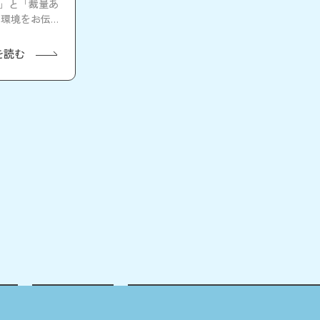
戦」と「裁量あ
る環境をお伝え
を読む