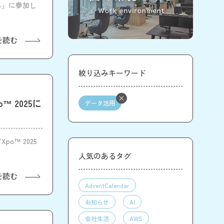
24」に参加し
を読む
絞り込みキーワード
™ 2025に
データ活用
po™ 2025
人気のあるタグ
を読む
AdventCalendar
お知らせ
AI
会社生活
AWS