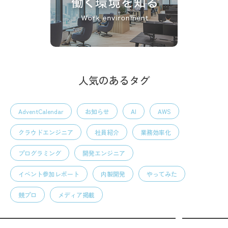
人気のあるタグ
AdventCalendar
お知らせ
AI
AWS
クラウドエンジニア
社員紹介
業務効率化
プログラミング
開発エンジニア
イベント参加レポート
内製開発
やってみた
競プロ
メディア掲載