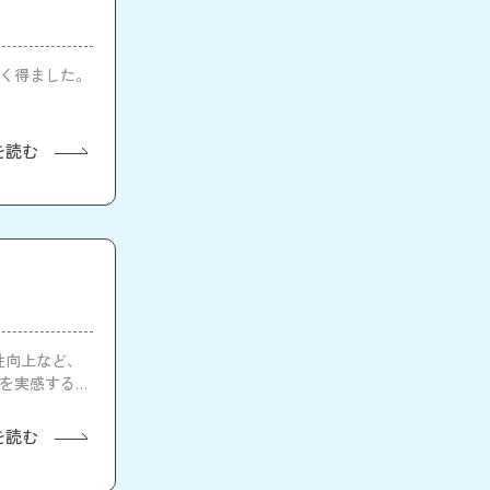
を多く得ました。
。
を読む
安全性向上など、
性を実感すると
を読む