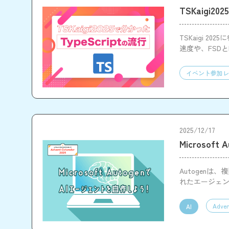
TSKaigi2
TSKaigi 2
速度や、FSD
スやOSTを通
イベント参加レ
2025/12/17
Microso
Autogen
れたエージェ
Adven
AI