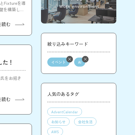
ixtureを導
基盤を構築して
を読む
絞り込みキーワード
した！
イベント
AI
司氏をお招き
人気のあるタグ
を読む
AdventCalendar
お知らせ
会社生活
AWS