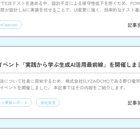
ht MCPでE2Eテストを進める中、設計不足による保守性低下を防ぐため、POMとF
間が設計しAIに実装を任せることで、UI変更に強く、効率的なテスト
記事
tCalendar
Iイベント「実践から学ぶ生成AI活用最前線」を開催しま
方法について社員に周知するため、株式会社ELYZAのCMOである野口竜
Iイベントを開催しました。 本記事ではその内容をご紹介します。
記事
ント参加レポート
会社生活