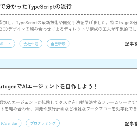
025で分かったTypeScriptの流行
025に参加し、TypeScriptの最新技術や開発手法を学びました。特にts-go
とBCDデザインの組み合わせによるディレクトリ構成の工夫が印象的で
じて、新たな知見と刺激を得る貴重な機会となりました。
記事
ポート
会社生活
自己研鑽
ft AutogenでAIエージェントを自作しよう！
は、複数のAIエージェントが協働してタスクを自動解決するフレームワーク
ントを組み合わせ、開発や旅行計画など複雑なワークフローを効率化で
記事
tCalendar
プログラミング