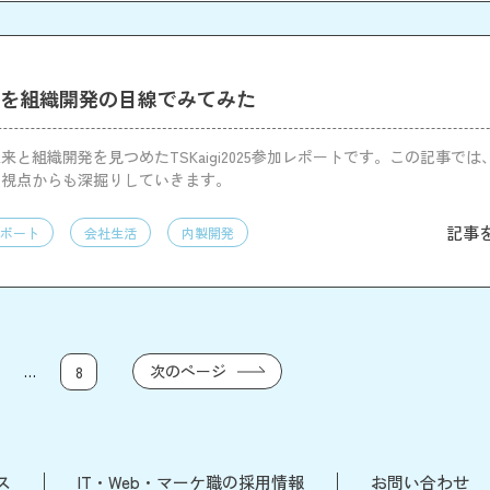
2025を組織開発の目線でみてみた
ptの未来と組織開発を見つめたTSKaigi2025参加レポートです。この記事で
の視点からも深掘りしていきます。
記事
ポート
会社生活
内製開発
…
次のページ
8
ス
IT・Web・マーケ職の採用情報
お問い合わせ