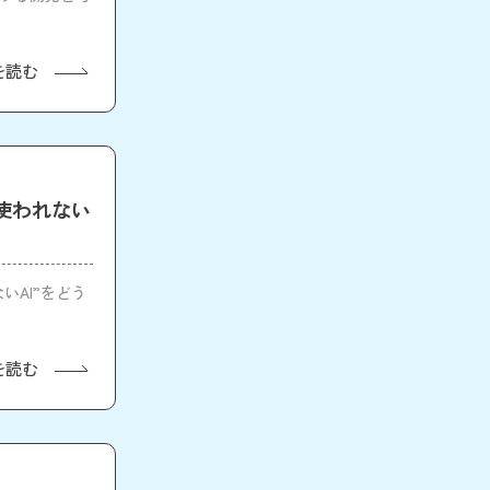
を読む
3「“使われない
」
ないAI”をどう
を読む