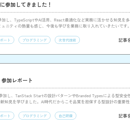
2026に参加してきました！
26に参加し、TypeScriptやAI活用、React最適化など実務に活かせる知見
ミュニティの熱量も感じ、今後も学びを業務に取り入れていきたいです
記事
ポート
プログラミング
次世代技術
026 参加レポート
26に参加し、TanStack Startの設計パターンやBranded Typesによる型
iptの最新知見を学びました。AI時代だからこそ品質を担保する型設計の重要
ブースや交流を通じて開発意欲が高まりました
記事
ポート
プログラミング
自己研鑽