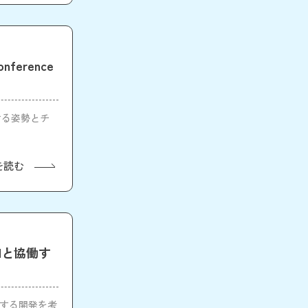
erence
続ける姿勢とチ
を読む
「AIと協働す
と協働する開発を考