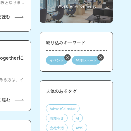
経験となりまし
を読む
絞り込みキーワード
ogetherに
イベント
登壇レポート
味がある方は、イ
人気のあるタグ
を読む
AdventCalendar
お知らせ
AI
会社生活
AWS