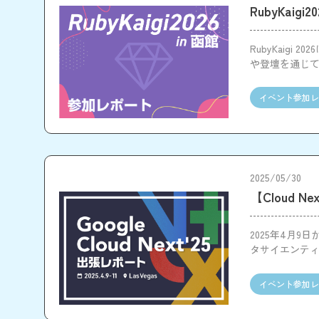
RubyKaig
RubyKaig
や登壇を通じ
イベント参加レ
2025/05/30
【Cloud N
2025年4月9日
タサイエンテ
概要や印象に
イベント参加レ