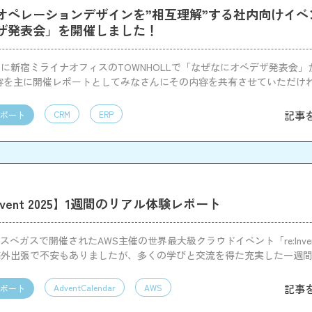
オペレーションデザインを”相互理解”する社内向けイベ
ザ発表会」を開催しました！
月19日に新宿ミライナオフィスのTOWNHOLLで「なぜなにオペデザ発表会
容を主に開催レポートとしてみなさんにその内容を共有させていただけ
記事
CRM
ERP
ポート
:Invent 2025】1週間のリアル体験レポート
にラスベガスで開催されたAWS主催の世界最大級クラウドイベント「re:Inv
海外出張で不安もありましたが、多くの学びと交流を得た充実した一週
記事
AdventCalendar
AWS
ポート