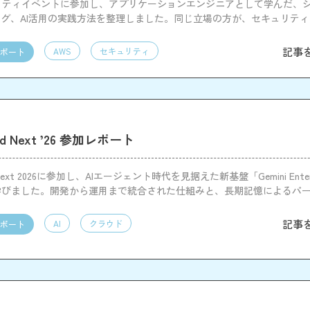
リティイベントに参加し、アプリケーションエンジニアとして学んだ、
グ、AI活用の実践方法を整理しました。同じ立場の方が、セキュリテ
めるきっかけになれば幸いです。
記事
AWS
セキュリティ
ポート
oud Next ’26 参加レポート
ud Next 2026に参加し、AIエージェント時代を見据えた新基盤「Gemini Enterpr
m」を学びました。開発から運用まで統合された仕組みと、長期記憶によるパ
感しました。
記事
AI
クラウド
ポート