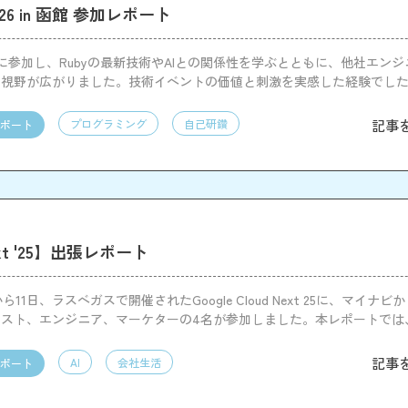
i2026 in 函館 参加レポート
i 2026に参加し、Rubyの最新技術やAIとの関係性を学ぶとともに、他社エ
て視野が広がりました。技術イベントの価値と刺激を実感した経験でし
記事
プログラミング
自己研鑽
ポート
ext '25】出張レポート
から11日、ラスベガスで開催されたGoogle Cloud Next 25に、マイナ
ィスト、エンジニア、マーケターの4名が参加しました。本レポートでは
残った内容についてまとめます。
記事
AI
会社生活
ポート