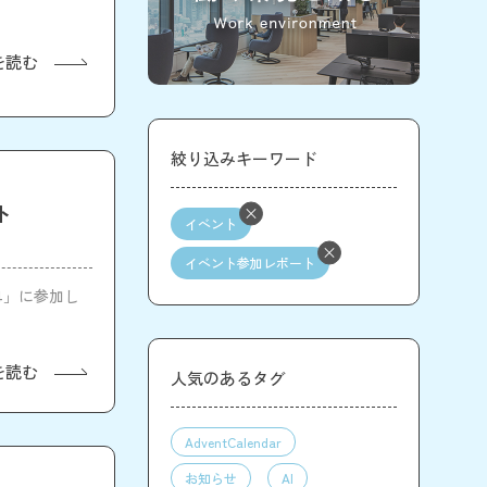
を読む
絞り込みキーワード
ト
イベント
イベント参加レポート
24」に参加し
を読む
人気のあるタグ
AdventCalendar
お知らせ
AI