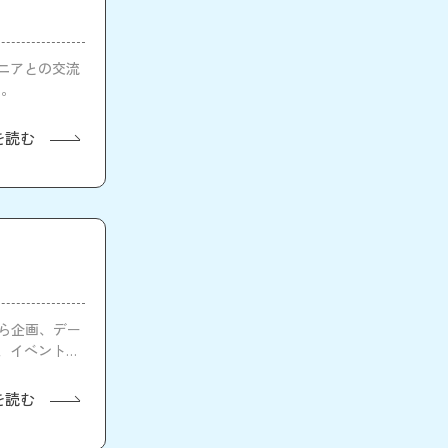
ンジニアとの交流
た。
を読む
ビから企画、デー
、イベントの
を読む