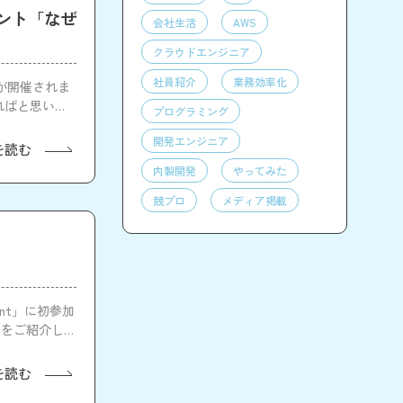
ント「なぜ
会社生活
AWS
クラウドエンジニア
社員紹介
業務効率化
」が開催されま
ればと思いま
プログラミング
開発エンジニア
を読む
内製開発
やってみた
競プロ
メディア掲載
ent」に初参加
間をご紹介しま
を読む