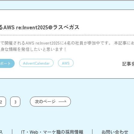
WS re:Invent2025@ラスベガス
開催されるAWS re:Invent2025に4名の社員が参加中です。 本記事
生身な情報を発信したいと思います！
記事
AdventCalendar
AWS
ポート
次のページ
2
3
ス
IT・Web・マーケ職の採用情報
お問い合わせ