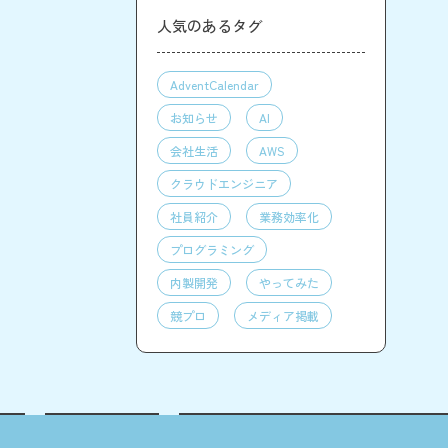
人気のあるタグ
AdventCalendar
お知らせ
AI
会社生活
AWS
クラウドエンジニア
社員紹介
業務効率化
プログラミング
内製開発
やってみた
競プロ
メディア掲載