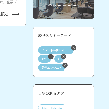
した。企業ブー
を読む
絞り込みキーワード
イベント参加レポート
AWS
AI
開発エンジニア
人気のあるタグ
AdventCalendar