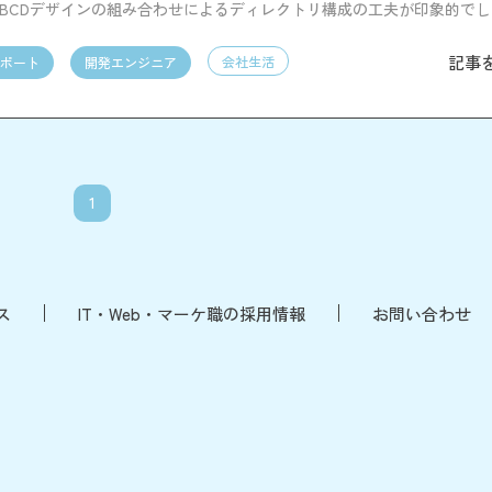
とBCDデザインの組み合わせによるディレクトリ構成の工夫が印象的で
じて、新たな知見と刺激を得る貴重な機会となりました。
記事
会社生活
ポート
開発エンジニア
1
ス
IT・Web・マーケ職の採用情報
お問い合わせ