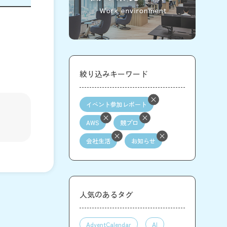
絞り込みキーワード
イベント参加レポート
AWS
競プロ
会社生活
お知らせ
人気のあるタグ
AdventCalendar
AI