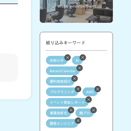
絞り込みキーワード
お知らせ
AI
AdventCalendar
便利技術紹介
プログラミング
AWS
イベント参加レポート
業務効率化
競プロ
開発エンジニア