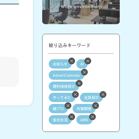
絞り込みキーワード
お知らせ
AI
AdventCalendar
便利技術紹介
やってみた
社員紹介
競プロ
内製開発
会社生活
AWS