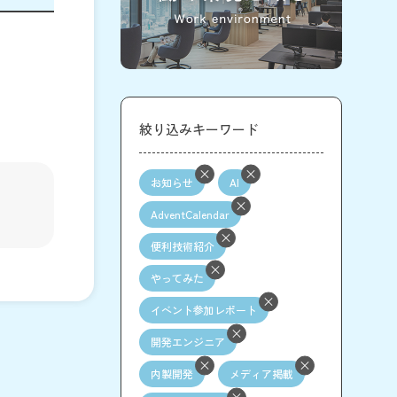
絞り込みキーワード
お知らせ
AI
AdventCalendar
便利技術紹介
やってみた
イベント参加レポート
開発エンジニア
内製開発
メディア掲載