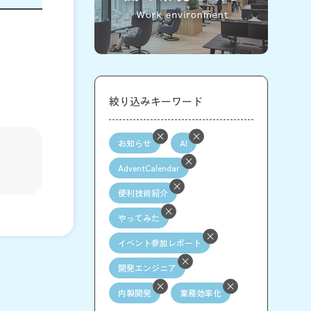
絞り込みキーワード
お知らせ
AI
AdventCalendar
便利技術紹介
やってみた
イベント参加レポート
開発エンジニア
内製開発
業務効率化