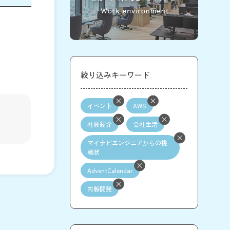
絞り込みキーワード
イベント
AWS
社員紹介
会社生活
マイナビエンジニアからの挑
戦状
AdventCalendar
内製開発