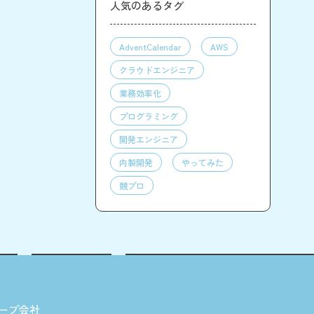
人気のあるタグ
AdventCalendar
AWS
クラウドエンジニア
業務効率化
プログラミング
開発エンジニア
内製開発
やってみた
競プロ
ープ会社