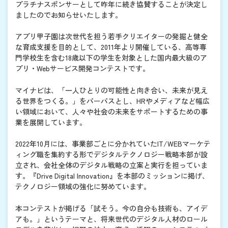
プラチナスポンサーとして昨年に続き協賛することが決定し
ましたのでお知らせいたします。
アプリ甲子園は次世代を担う若手クリエイターの発掘と健全
な育成支援を目的として、2011年より開催している、高等専
門学校生を含む18歳以下の学生を対象とした国内最大級のア
プリ・Webサービス開発コンテストです。
マイナビは、「一人ひとりの可能性と向き合い、未来が見え
る世界をつくる。」をパーパスとし、HRやメディアなど幅広
い領域において、人々や社会の未来をサポートするための事
業を展開しています。
2022年10月には、事業部ごとに分かれていたIT/WEBマーケテ
ィング職を集約する形でデジタルテクノロジー戦略本部が設
立され、会社全体のデジタル戦略の立案と実行を担っていま
す。『Drive Digital Innovation』を本部のミッションに掲げ、
テクノロジー領域の強化に努めています。
本コンテストが掲げる「試そう。今の自分も技術も、アイデ
アも。」というテーマと、将来世代のデジタル人材のロール