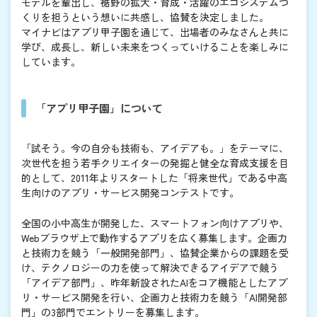
モデルを輩出し、裾野の拡大・育成・活躍のエコシステムづ
くりを担うという想いに共感し、協賛を決定しました。
マイナビはアプリ甲子園を通じて、出場者のみなさんと共に
学び、成長し、新しい未来をつくっていけることを楽しみに
しています。
「アプリ甲子園」について
「試そう。今の自分も技術も、アイデアも。」をテーマに、
次世代を担う若手クリエイターの発掘と健全な育成支援を目
的として、2011年よりスタートした「将来世代」である中高
生向けのアプリ・サービス開発コンテストです。
全国の小中高生が開発した、スマートフォン向けアプリや、
Webブラウザ上で動作するアプリを広く募集します。企画力
と技術力を競う「一般開発部門」、協賛企業からの課題を受
け、テクノロジーの力を使って解決できるアイデアで競う
「アイデア部門」、昨年新設されたAIをコア機能としたアプ
リ・サービス開発を行い、企画力と技術力を競う「AI開発部
門」の3部門でエントリーを募集します。