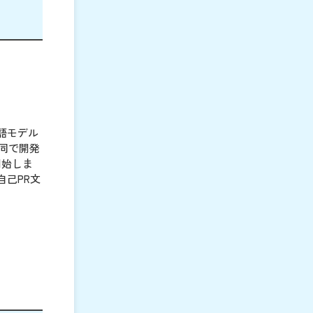
語モデル
共同で開発
開始しま
自己PR文