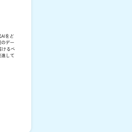
AIをど
量のデー
届けるべ
推進して