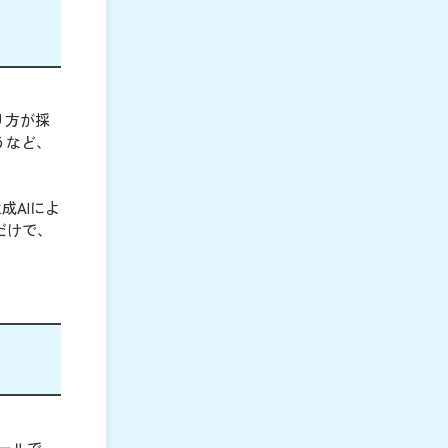
り方が採
うなど、
成AIによ
だけで、
ツールで