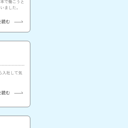
日本で働こうと
らいました。
を読む
ら入社して気
を読む