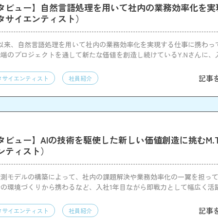
タビュー】自然言語処理を用いて社内の業務効率化を実現
タサイエンティスト）
社以来、自然言語処理を用いて社内の業務効率化を実現する仕事に携わっ
端のプロジェクトを通して新たな価値を創造し続けているY.Nさんに、
で心がけていることなどについて伺った。
記事
タサイエンティスト
社員紹介
タビュー】AIの技術を駆使した新しい価値創造に挑むM.
ンティスト）
測モデルの構築によって、社内の課題解決や業務効率化の一翼を担ってい
の環境づくりから携わるなど、入社1年目ながら即戦力として幅広く活躍
理由や仕事内容、やりがいなどを取材した。
記事
タサイエンティスト
社員紹介