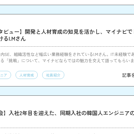
タビュー】開発と人材育成の知見を活かし、マイナビで
るI.Mさん
内SE、組織活性など幅広い業務経験をされているI.Mさん。IT未経験で
いる「挑戦」について、マイナビならではの魅力を交えて語ってもらい
記事
ニア
人材育成
社員紹介
会】入社2年目を迎えた、同期入社の韓国人エンジニア