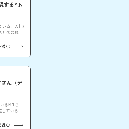
するY.N
ている。入社2
入社後の教育
を読む
Tさん（デ
るM.Tさ
しているM.T
を読む