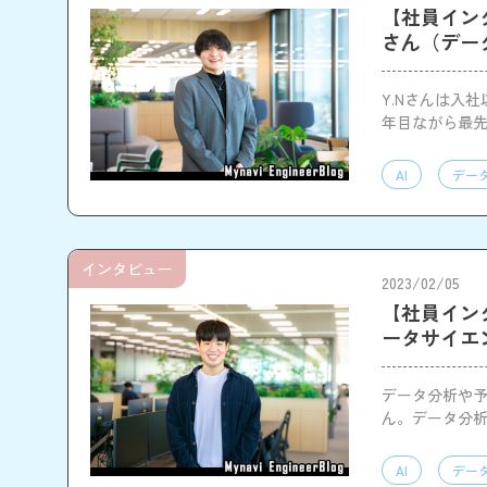
【社員イン
さん（デー
Y.Nさんは入
年目ながら最先
体制や、仕事
AI
デー
インタビュー
2023/02/05
【社員イン
ータサイエ
データ分析や予
ん。データ分析
さんに、入社
AI
デー