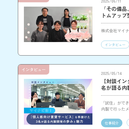
2025/06/11
「その備品
トムアップ
株式会社マイナ
インタビュー
インタビュー
2025/05/14
【対談イン
名が語る内
「試住」ができ
内製で行ったメ
仕事紹介