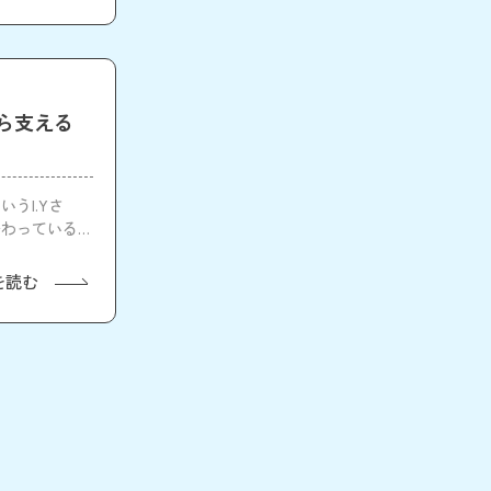
ら支える
うI.Yさ
携わっている
を読む