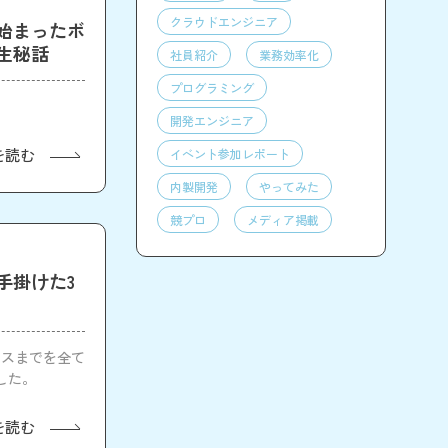
クラウドエンジニア
始まったボ
生秘話
社員紹介
業務効率化
プログラミング
開発エンジニア
を読む
イベント参加レポート
内製開発
やってみた
競プロ
メディア掲載
手掛けた3
ースまでを全て
した。
を読む