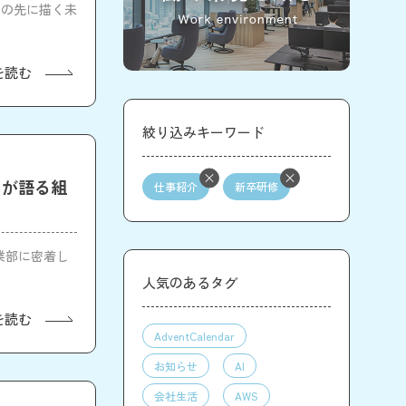
その先に描く未
を読む
絞り込みキーワード
名が語る組
仕事紹介
新卒研修
業部に密着し
人気のあるタグ
を読む
AdventCalendar
お知らせ
AI
会社生活
AWS