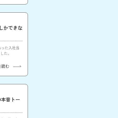
しかできな
あった入社当
ました。
を読む
の本音トー