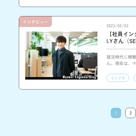
インタビュー
2023/02/03
【社員イン
I.Yさん（
就活時代に頻繁
ん。現在は、
I.Yさんに取材
インフラ
1
2