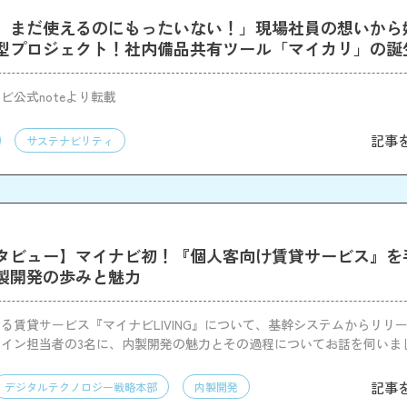
、まだ使えるのにもったいない！」現場社員の想いから
型プロジェクト！社内備品共有ツール「マイカリ」の誕
ビ公式noteより転載
記事
サステナビリティ
タビュー】マイナビ初！『個人客向け賃貸サービス』を
製開発の歩みと魅力
る賃貸サービス『マイナビLIVING』について、基幹システムからリリ
イン担当者の3名に、内製開発の魅力とその過程についてお話を伺いま
記事
デジタルテクノロジー戦略本部
内製開発