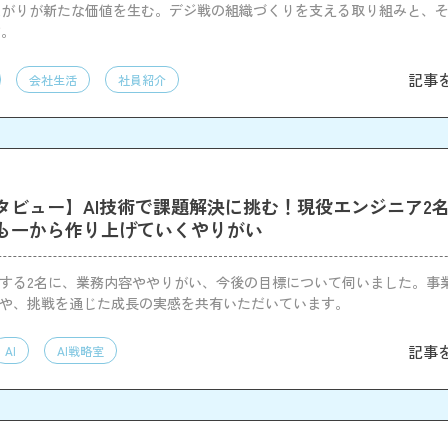
ながりが新たな価値を生む。デジ戦の組織づくりを支える取り組みと、
す。
記事
会社生活
社員紹介
タビュー】AI技術で課題解決に挑む！現役エンジニア2
も一から作り上げていくやりがい
躍する2名に、業務内容ややりがい、今後の目標について伺いました。事
力や、挑戦を通じた成長の実感を共有いただいています。
記事
AI
AI戦略室