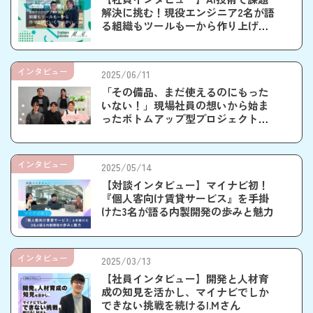
解決に挑む！現役エンジニア2名が語
る組織もツールも一から作り上げて
いくやりがい
インタビュー
2025/06/11
「その備品、まだ使えるのにもった
いない！」現場社員の想いから始ま
ったボトムアップ型プロジェクト！
社内備品共有ツール「マイカリ」の
誕生秘話
インタビュー
2025/05/14
【対談インタビュー】マイナビ初！
『個人客向け賃貸サービス』を手掛
けた3名が語る内製開発の歩みと魅力
インタビュー
2025/03/13
【社員インタビュー】開発と人材育
成の知見を活かし、マイナビでしか
できない挑戦を続けるI.Mさん